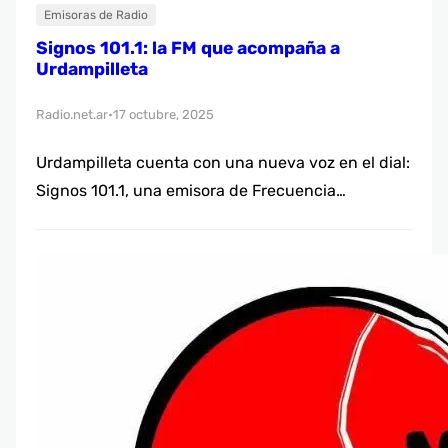
Emisoras de Radio
Signos 101.1: la FM que acompaña a
Urdampilleta
Radio.net.ar
17 octubre, 2025
•
Urdampilleta cuenta con una nueva voz en el dial:
Signos 101.1, una emisora de Frecuencia
Modulada dirigida por Martín Perdigón. La radio
se propone ser un punto de encuentro para la
comunidad, ofreciendo programación pensada
para acompañar a sus oyentes a lo largo del día.
Con su señal en el 101.1 FM, Signos 101.1 ya…