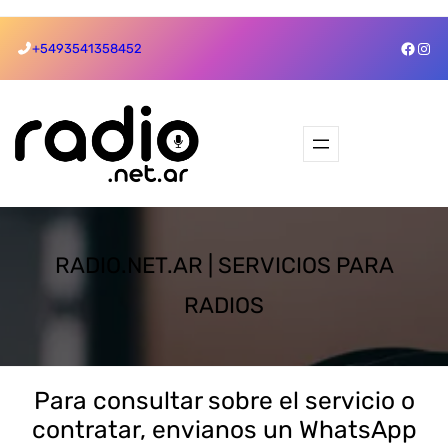
Saltar
Skip
Faceb
Ins
+5493541358452
al
to
contenido
content
RADIO.NET.AR | SERVICIOS PARA
RADIOS
Para consultar sobre el servicio o
contratar, envianos un WhatsApp